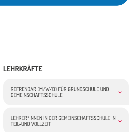
LEHRKRÄFTE
REFRENDAR (M/W/D) FÜR GRUNDSCHULE UND
GEMEINSCHAFTSSCHULE
An der Carl-Joseph-Leiprecht-Schule suchen wir ab
Februar 2026 für die
Grund- oder
LEHRER*INNEN IN DER GEMEINSCHAFTSSCHULE IN
TEIL-UND VOLLZEIT
Gemeinschaftsschule Refrendar*innen
, die bereit